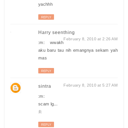
yachhh
REPLY
Harry seenthing
February 8, 2010 at 2:26 AM
:m: wwakh
aku baru tau nih emangnya sekam yah
mas
REPLY
February 8, 2010 at 5:27 AM
sintra
:m:
scam lg...
:l:
REPLY