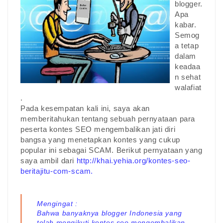
blogger.
Apa
kabar.
Semog
a tetap
dalam
keadaa
n sehat
walafiat
.
Pada kesempatan kali ini, saya akan
memberitahukan tentang sebuah pernyataan para
peserta kontes SEO mengembalikan jati diri
bangsa yang menetapkan kontes yang cukup
popular ini sebagai SCAM. Berikut pernyataan yang
saya ambil dari
http://khai.yehia.org/kontes-seo-
beritajitu-com-scam.
Mengingat :
Bahwa banyaknya blogger Indonesia yang
telah mengikuti kontes seo mengembalikan