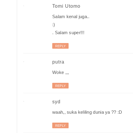
Tomi Utomo
Salam kenal juga..
:)
. Salam super!!!
REPLY
putra
Woke ,,,
REPLY
syd
waah,, suka keliling dunia ya ?? :D
REPLY