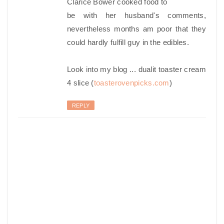
Clarice Bower cooked food to
be with her husband's comments,
nevertheless months am poor that they
could hardly fulfill guy in the edibles.
Look into my blog ... dualit toaster cream
4 slice (
toasterovenpicks.com
)
REPLY