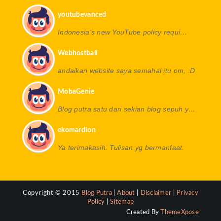
youtubevanced
Indonesia's new YouTube policy requi…
Webhostbali
andaikan website saya semahal itu om, :D
MobaGenie
Blog putra satu dari sekian blog sepuh y…
ekomardion
Ya terimakasih. Tulisan yg bermanfaat.
Copyright © 2015
Blog Putra
|
About
|
Disclaimer
|
Privacy
Policy
|
Sitemap
Created By
ThemeXpose