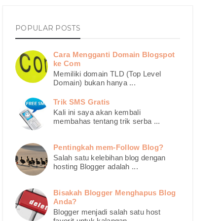
POPULAR POSTS
Cara Mengganti Domain Blogspot
ke Com
Memiliki domain TLD (Top Level
Domain) bukan hanya ...
Trik SMS Gratis
Kali ini saya akan kembali
membahas tentang trik serba ...
Pentingkah mem-Follow Blog?
Salah satu kelebihan blog dengan
hosting Blogger adalah ...
Bisakah Blogger Menghapus Blog
Anda?
Blogger menjadi salah satu host
favorit untuk kalangan ...