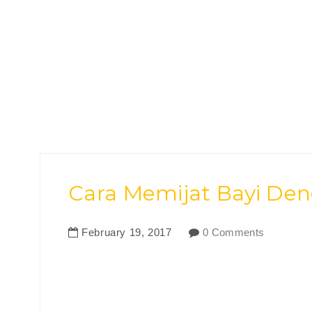
Cara Memijat Bayi Den
February
19
,
2017
0 Comments