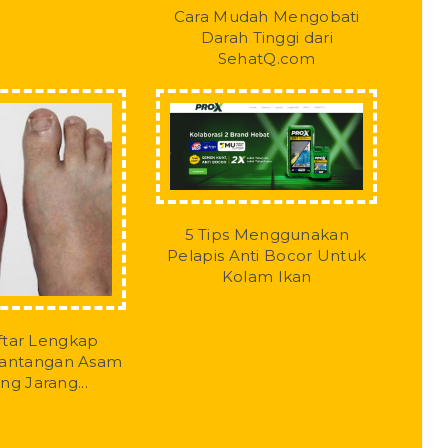
Cara Mudah Mengobati
Darah Tinggi dari
SehatQ.com
5 Tips Menggunakan
Pelapis Anti Bocor Untuk
Kolam Ikan
ftar Lengkap
antangan Asam
ng Jarang...