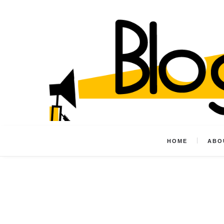
HOME
ABO