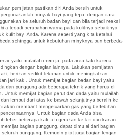
kan pemijatan pastikan diri Anda bersih untuk
a pergunakanlah minyak bayi yang tepat dengan cara
unakan ke seluruh badan bayi dan bila terjadi reaksi
 bila terjadi perubahan warna pada kulitnya sebaiknya
k kulit bayi Anda. Karena seperti yang kita ketahui
da-beda sehingga untuk kebutuhan minyknya pun berbeda-
enar yaitu mulailah memijat pada area kaki karena
 bandingkan dengan bagian lainnya. Lakukan pemijatan
kaki, berikan sedikit tekanan untuk meningkatkan
dan jari kaki. Untuk memijat bagian badan bayi yaitu
ada dan punggung ada beberapa teknik yang harus di
n. Untuk memijat bagian perut dan dada yaitu mulailah
 dan lembut dari atas ke bawah selanjutnya beralih ke
 ini akan membant mengeluarkan gas yang berlebihan
pencernaannya. Untuk bagian dada Anda bisa
leher beberapa kali lalu gerakan ke kiri dan kanan
 memijat bagian punggung, dapat dimulai dari bagian
i seluruh punggung. Kemudin pijat juga bagian lengan