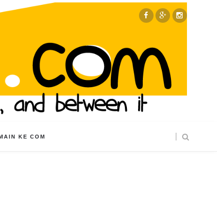
MAIN KE COM