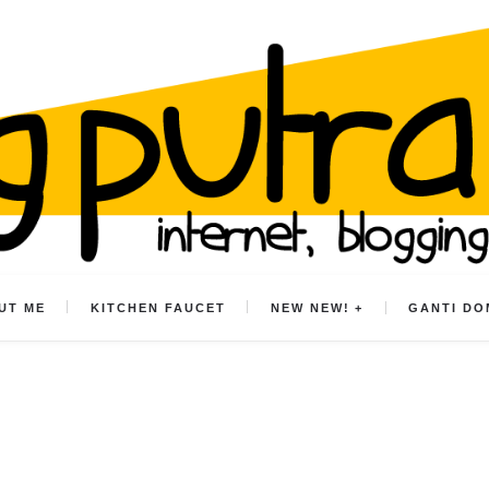
UT ME
KITCHEN FAUCET
NEW NEW!
GANTI DO