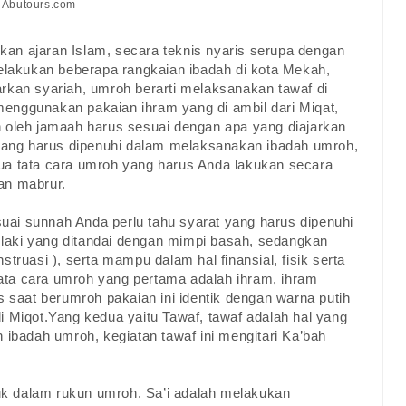
 Abutours.com
an ajaran Islam, secara teknis nyaris serupa dengan
melakukan beberapa rangkaian ibadah di kota Mekah,
rkan syariah, umroh berarti melaksanakan tawaf di
enggunakan pakaian ihram yang di ambil dari Miqat,
n oleh jamaah harus sesuai dengan apa yang diajarkan
ang harus dipenuhi dalam melaksanakan ibadah umroh,
ua tata cara umroh yang harus Anda lakukan secara
an mabrur.
ai sunnah Anda perlu tahu syarat yang harus dipenuhi
– laki yang ditandai dengan mimpi basah, sedangkan
truasi ), serta mampu dalam hal finansial, fisik serta
ata cara umroh yang pertama adalah ihram, ihram
s saat berumroh pakaian ini identik dengan warna putih
i Miqot.Yang kedua yaitu Tawaf, tawaf adalah hal yang
 ibadah umroh, kegiatan tawaf ini mengitari Ka’bah
suk dalam rukun umroh. Sa’i adalah melakukan