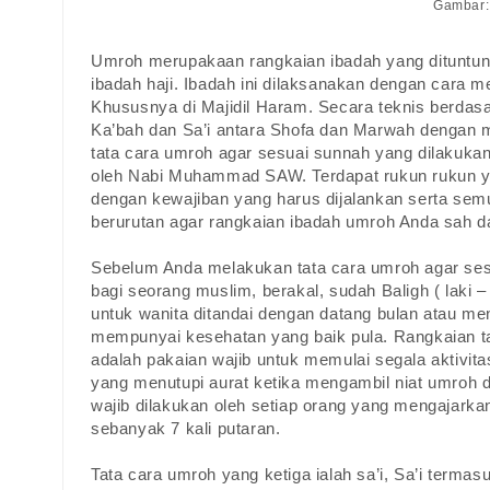
Gambar:
Umroh merupakaan rangkaian ibadah yang dituntunk
ibadah haji. Ibadah ini dilaksanakan dengan cara 
Khususnya di Majidil Haram. Secara teknis berdasa
Ka’bah dan Sa’i antara Shofa dan Marwah dengan m
tata cara umroh agar sesuai sunnah yang dilakuka
oleh Nabi Muhammad SAW. Terdapat rukun rukun y
dengan kewajiban yang harus dijalankan serta sem
berurutan agar rangkaian ibadah umroh Anda sah d
Sebelum Anda melakukan tata cara umroh agar sesu
bagi seorang muslim, berakal, sudah Baligh ( laki 
untuk wanita ditandai dengan datang bulan atau mens
mempunyai kesehatan yang baik pula. Rangkaian t
adalah pakaian wajib untuk memulai segala aktivita
yang menutupi aurat ketika mengambil niat umroh d
wajib dilakukan oleh setiap orang yang mengajarkan
sebanyak 7 kali putaran.
Tata cara umroh yang ketiga ialah sa’i, Sa’i terma