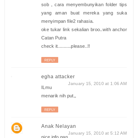
sob , cara menyembunyikan folder tips
yang aman buat mereka yang suka
menyimpan file2 rahasia.
oke tukar link sekalian broo..with anchor
Catan Putra
check it..........please..!!
REPLY
egha attacker
January 15, 2010 at 1:06 AM
ILmu
menarik nih put,,
REPLY
Anak Nelayan
January 15, 2010 at 5:12 AM
nice info gan