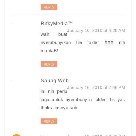
REPLY
RifkyMedia™
January 16, 2010 at 4:28 AM
wah buat
nyembunyikan file folder XXX nih
mantaB!
REPLY
Saung Web
January 16, 2010 at 7:46 PM
ini nih perlu
juga untuk nyembunyiin folder rhs ya..
thaks tipsnya sob
REPLY