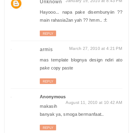
January 19, 2010 at 8:43 PM
Unknown
Hayooo... napa pake disembunyiin ??
main rahasia2an yah ?? hmm.. :f:
REPLY
March 27, 2010 at 4:21 PM
armis
mas template blognya design ndiri ato
pake copy paste
REPLY
Anonymous
August 11, 2010 at 10:42 AM
makasih
banyak ya, smoga bermanfaat..
REPLY