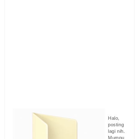
Halo,
posting
lagi nih.
Mumpu