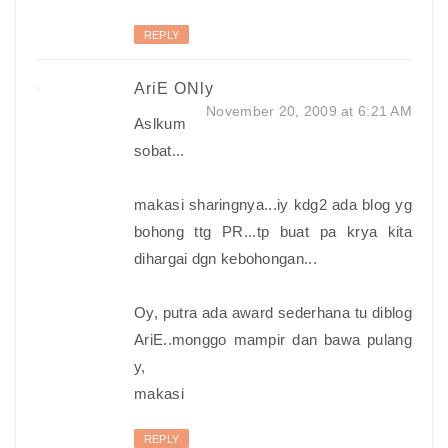
REPLY
AriE ONly
November 20, 2009 at 6:21 AM
Aslkum
sobat...
makasi sharingnya...iy kdg2 ada blog yg
bohong ttg PR...tp buat pa krya kita
dihargai dgn kebohongan...
Oy, putra ada award sederhana tu diblog
AriE..monggo mampir dan bawa pulang
y,
makasi
REPLY