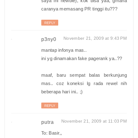
saya ini newbie), kok bisa yaa, gmana
caranya memasang PR tinggi itu???
REPLY
November 21, 2009 at 9:43 PM
p3ny0
mantap infonya mas..
ini yg dinamakan fake pagerank ya..??
maaf, baru sempat balas berkunjung
mas.. coz koneksi lg rada rewel nih
beberapa hari ini.. ;)
REPLY
November 21, 2009 at 11:03 PM
putra
To: Basir,,