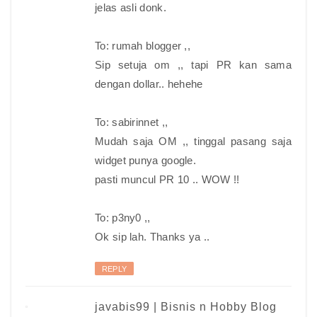
jelas asli donk.
To: rumah blogger ,,
Sip setuja om ,, tapi PR kan sama
dengan dollar.. hehehe
To: sabirinnet ,,
Mudah saja OM ,, tinggal pasang saja
widget punya google.
pasti muncul PR 10 .. WOW !!
To: p3ny0 ,,
Ok sip lah. Thanks ya ..
REPLY
javabis99 | Bisnis n Hobby Blog